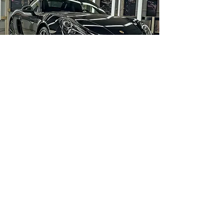
Meerdere stappen polieren
vanaf €900 incl. btw
Meerdere stappen polieren
wordt uitgevoerd om zo veel
mogelijk (ook diepere) krassen